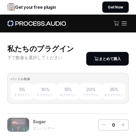
Get your free plugin
Get Now
私たちのプラグイン
下で数量を選択してください
まとめて購入
バンドル特典
5%
10%
15%
20%
25%
2 プラグイン
3 プラグイン
4 プラグイン
5 プラグイン
全 6 プラグイン
Sugar
0
エンハンサー