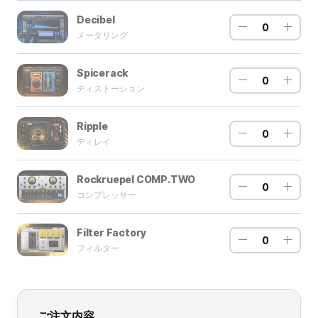
Decibel
0
メータリング
Spicerack
0
ディストーション
Ripple
0
ディレイ
Rockruepel COMP.TWO
0
コンプレッサー
Filter Factory
0
フィルター
ご注文内容