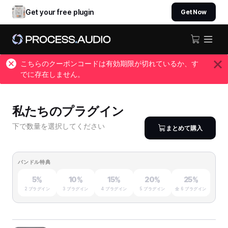
Get your free plugin
Get Now
こちらのクーポンコードは有効期限が切れているか、す
でに存在しません。
私たちのプラグイン
下で数量を選択してください
まとめて購入
バンドル特典
5%
10%
15%
20%
25%
2 プラグイン
3 プラグイン
4 プラグイン
5 プラグイン
全 6 プラグイン