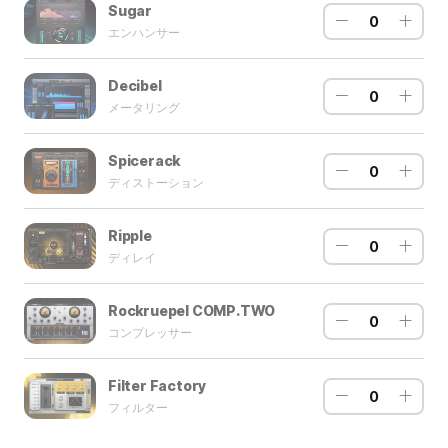
Sugar
0
エンハンサー
Decibel
0
メータリング
Spicerack
0
ディストーション
Ripple
0
ディレイ
Rockruepel COMP.TWO
0
コンプレッサー
Filter Factory
0
フィルター