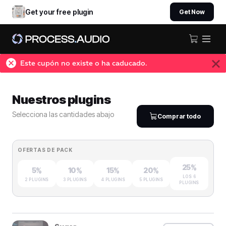
Get your free plugin
Get Now
Este cupón no existe o ha caducado.
Nuestros plugins
Selecciona las cantidades abajo
Comprar todo
OFERTAS DE PACK
25%
5%
10%
15%
20%
LOS 6
2 PLUGINS
3 PLUGINS
4 PLUGINS
5 PLUGINS
PLUGINS