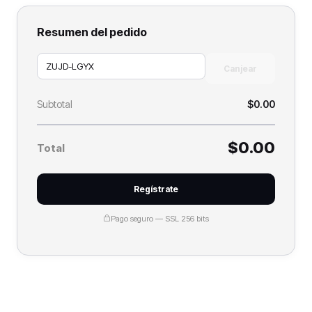
Resumen del pedido
Canjear
Subtotal
$0.00
$0.00
Total
Regístrate
Pago seguro — SSL 256 bits