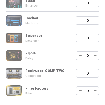
Sugar
0
Enhancer
Decibel
0
Medición
Spicerack
0
Distorsión
Ripple
0
Delay
Rockruepel COMP.TWO
0
Compresor
Filter Factory
0
Filtro