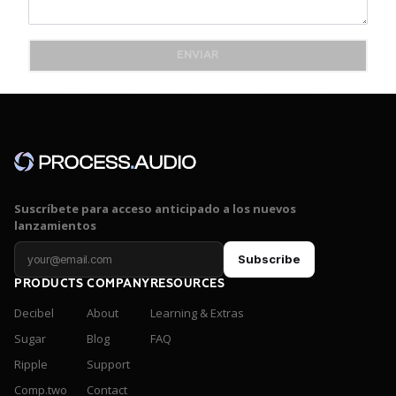
ENVIAR
Suscríbete para acceso anticipado a los nuevos
lanzamientos
Subscribe
PRODUCTS
COMPANY
RESOURCES
Decibel
About
Learning & Extras
Sugar
Blog
FAQ
Ripple
Support
Comp.two
Contact