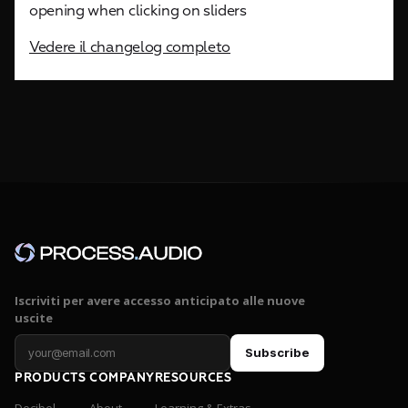
opening when clicking on sliders
Vedere il changelog completo
Iscriviti per avere accesso anticipato alle nuove
uscite
Subscribe
PRODUCTS
COMPANY
RESOURCES