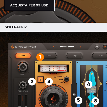
ACQUISTA PER 99 USD
SPICERACK
1
2
3
4
5
8