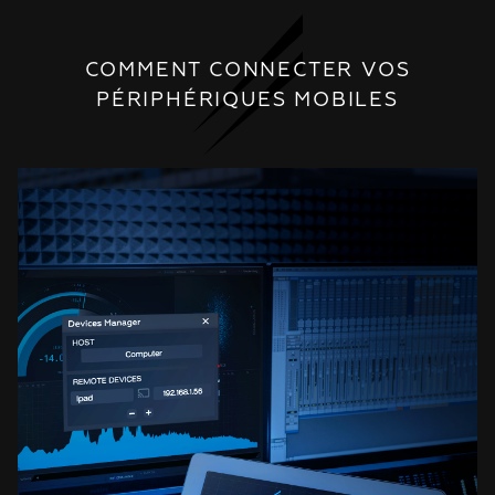
#5 Decibel Daemon (OSX) - Monitor &
Analyze hit songs from Spotify/
Youtube/ iTunes
PROCESS.AUDIO
COMMENT CONNECTER VOS
PÉRIPHÉRIQUES MOBILES
#6 The Decibel VU METER: Get a feel
for your levels
PROCESS.AUDIO
#7 Quick Tips | Gain Staging your
Session using the Decibel Supermeter
PROCESS.AUDIO
#8 Quick Tips | Control Your Dynamic
Range in Real Time Using a Limiter
PROCESS.AUDIO
#9 The Decibel Target Validators:
Prepare Your Music for Streaming