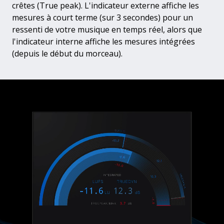
crêtes (True peak). L'indicateur externe affiche les
mesures à court terme (sur 3 secondes) pour un
ressenti de votre musique en temps réel, alors que
l'indicateur interne affiche les mesures intégrées
(depuis le début du morceau).