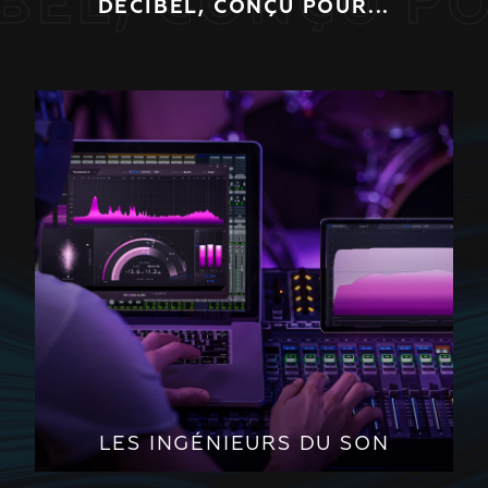
BEL, CONÇU PO
DECIBEL, CONÇU POUR...
LES INGÉNIEURS DU SON