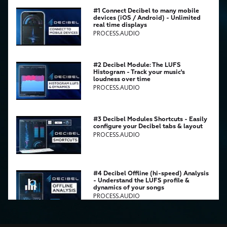
#1 Connect Decibel to many mobile
devices (iOS / Android) - Unlimited
real time displays
PROCESS.AUDIO
#2 Decibel Module: The LUFS
Histogram - Track your music's
loudness over time
PROCESS.AUDIO
#3 Decibel Modules Shortcuts - Easily
configure your Decibel tabs & layout
PROCESS.AUDIO
#4 Decibel Offline (hi-speed) Analysis
- Understand the LUFS profile &
dynamics of your songs
PROCESS.AUDIO