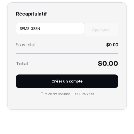
Récapitulatif
Appliquer
Sous-total
$0.00
$0.00
Total
Créer un compte
Paiement sécurisé — SSL 256 bits