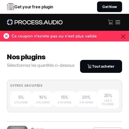
Get your free plugin
Get Now
Ce coupon n'existe pas ou n'est plus valide
Nos plugins
Sélectionnez les quantités ci-dessous
Tout acheter
OFFRES GROUPÉES
25%
5%
10%
15%
20%
LES 6
2 PLUGINS
3 PLUGINS
4 PLUGINS
5 PLUGINS
PLUGINS