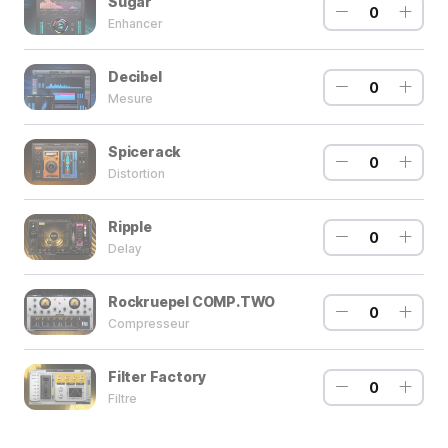
Sugar
0
Enhancer
Decibel
0
Mesure
Spicerack
0
Distortion
Ripple
0
Delay
Rockruepel COMP.TWO
0
Compresseur
Filter Factory
0
Filtre