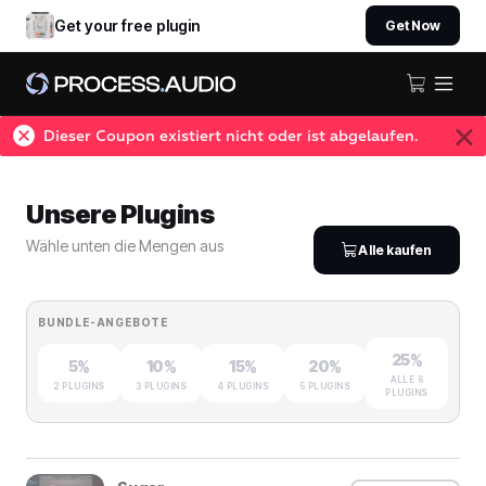
Get your free plugin
Get Now
Dieser Coupon existiert nicht oder ist abgelaufen.
Unsere Plugins
Wähle unten die Mengen aus
Alle kaufen
BUNDLE-ANGEBOTE
25%
5%
10%
15%
20%
ALLE 6
2 PLUGINS
3 PLUGINS
4 PLUGINS
5 PLUGINS
PLUGINS