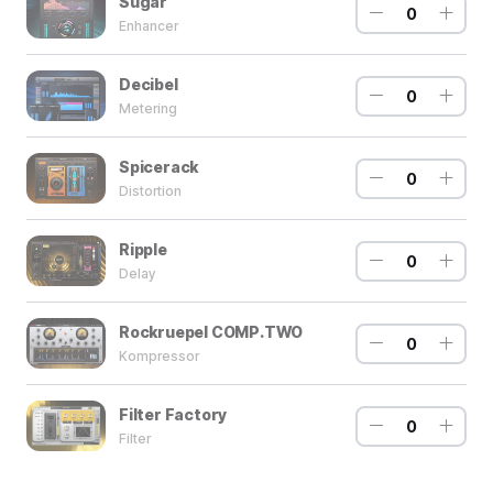
Sugar
0
Enhancer
Decibel
0
Metering
Spicerack
0
Distortion
Ripple
0
Delay
Rockruepel COMP.TWO
0
Kompressor
Filter Factory
0
Filter