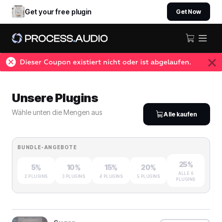
Get your free plugin
Get Now
Dieser Coupon existiert nicht oder ist abgelaufen.
Unsere Plugins
Wähle unten die Mengen aus
Alle kaufen
BUNDLE-ANGEBOTE
25%
5%
10%
15%
20%
ALLE 6
2 PLUGINS
3 PLUGINS
4 PLUGINS
5 PLUGINS
PLUGINS