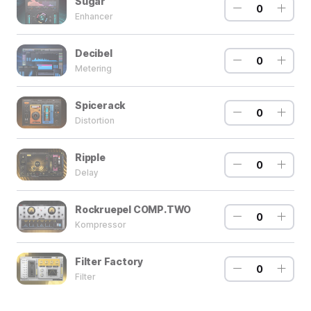
Sugar
0
Enhancer
Decibel
0
Metering
Spicerack
0
Distortion
Ripple
0
Delay
Rockruepel COMP.TWO
0
Kompressor
Filter Factory
0
Filter