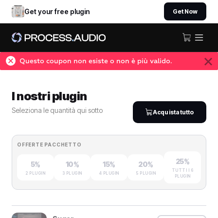
Get your free plugin
Get Now
Questo coupon non esiste o non è più valido.
I nostri plugin
Seleziona le quantità qui sotto
Acquista tutto
OFFERTE PACCHETTO
25%
5%
10%
15%
20%
TUTTI I 6
2 PLUGIN
3 PLUGIN
4 PLUGIN
5 PLUGIN
PLUGIN