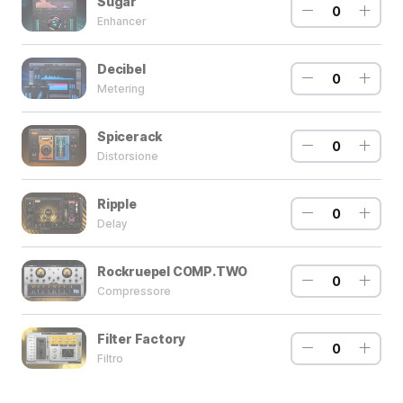
Sugar
0
Enhancer
Decibel
0
Metering
Spicerack
0
Distorsione
Ripple
0
Delay
Rockruepel COMP.TWO
0
Compressore
Filter Factory
0
Filtro