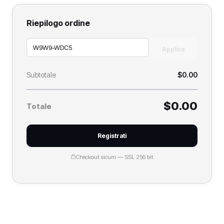
Riepilogo ordine
Applica
Subtotale
$0.00
$0.00
Totale
Registrati
Checkout sicuro — SSL 256 bit